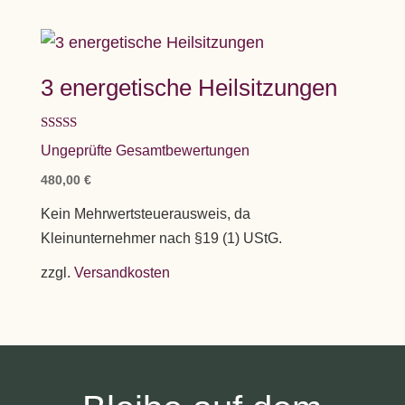
3 energetische Heilsitzungen
Bewertet mit
Ungeprüfte Gesamtbewertungen
5.00
von 5
480,00
€
Kein Mehrwertsteuerausweis, da
Kleinunternehmer nach §19 (1) UStG.
zzgl.
Versandkosten