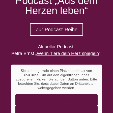
Podcast „Aus dem
Herzen leben“
Zur Podcast-Reihe
Aktueller Podcast:
Petra Ernst
„
Wenn Tiere dein Herz spiegeln
“
Sie sehen gerade einen Platzhalterinhalt von
YouTube
. Um auf den eigentlichen Inhalt
zuzugreifen, klicken Sie auf den Button unten. Bitte
beachten Sie, dass dabei Daten an Drittanbieter
weitergegeben werden.
Inhalt entsperren
Erforderlichen Service akzeptieren und